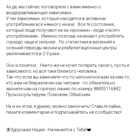
Ах да, мы сейчас поговорили с вами именно о
выздоравливающих зависимых…
У тех зависимых, которые находятся в активном
употреблении всё немного иначе… Все те состояния,
которые люди получают из-за «хроники» - люди «гасят»
употреблением… Именно поэтому начинают употреблять
гораздо чаще и сильнее… По статистике в весенний и
осенний периоды звонки в реабилитационные центры
увеличиваются в 2-3 раза…
Оно и понятно… Никто же не хочет потерять своего, пусть и
зависимого, но всё таки близкого человека…
Так что если вы замечаете что-то непонятное вам за кем-то,
кто вам не безразличен как человек - то обязательно
звоните нам на горячую линию по номеру 88005116842
Проконсультируем. Поможем. Объясним.
Ну и на этом, я думаю, можно закончить! Ставьте лайки,
пишите комментарии и подписывайтесь на сообщество!
🦋Здоровая Нация - Начинается с Тебя!❤️