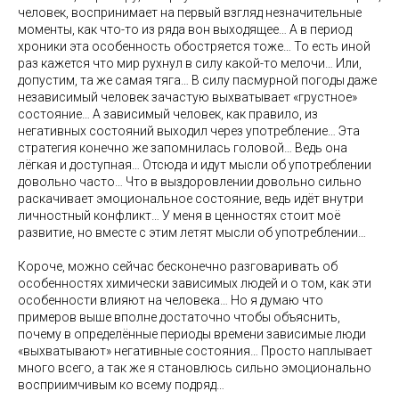
человек, воспринимает на первый взгляд незначительные
моменты, как что-то из ряда вон выходящее… А в период
хроники эта особенность обостряется тоже… То есть иной
раз кажется что мир рухнул в силу какой-то мелочи… Или,
допустим, та же самая тяга… В силу пасмурной погоды даже
независимый человек зачастую выхватывает «грустное»
состояние… А зависимый человек, как правило, из
негативных состояний выходил через употребление… Эта
стратегия конечно же запомнилась головой… Ведь она
лёгкая и доступная… Отсюда и идут мысли об употреблении
довольно часто… Что в выздоровлении довольно сильно
раскачивает эмоциональное состояние, ведь идёт внутри
личностный конфликт… У меня в ценностях стоит моё
развитие, но вместе с этим летят мысли об употреблении…
Короче, можно сейчас бесконечно разговаривать об
особенностях химически зависимых людей и о том, как эти
особенности влияют на человека… Но я думаю что
примеров выше вполне достаточно чтобы объяснить,
почему в определённые периоды времени зависимые люди
«выхватывают» негативные состояния… Просто наплывает
много всего, а так же я становлюсь сильно эмоционально
восприимчивым ко всему подряд…