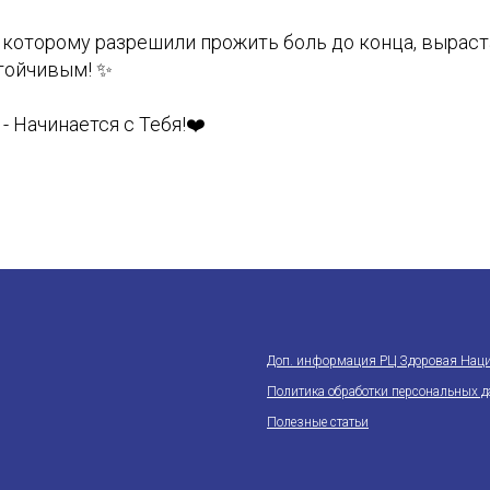
 которому разрешили прожить боль до конца, выраст
тойчивым! ✨
- Начинается с Тебя!❤️
Доп. информация РЦ Здоровая Нац
Политика обработки персональных 
Полезные статьи