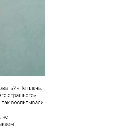
вать? «Не плачь,
его страшного».
х так воспитывали.
, не
тыкаем