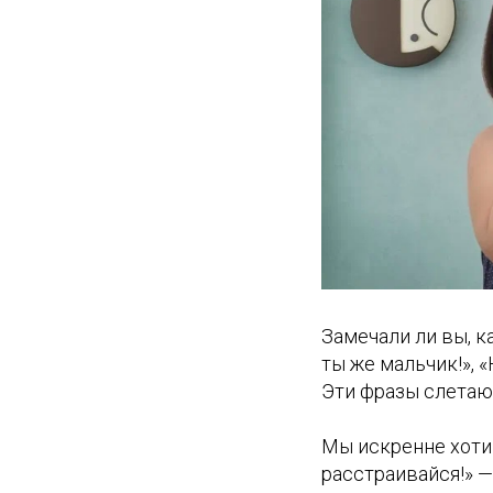
Замечали ли вы, к
ты же мальчик!», «
Эти фразы слетают
Мы искренне хотим
расстраивайся!» —