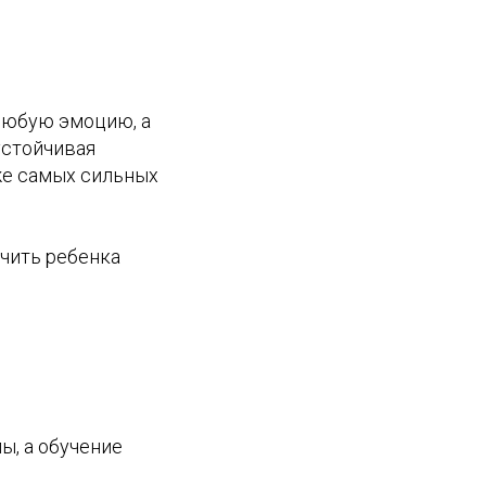
 любую эмоцию, а
устойчивая
же самых сильных
учить ребенка
лы, а обучение