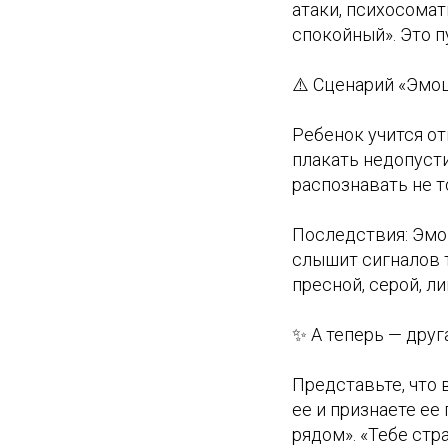
атаки, психосомат
спокойный». Это 
⚠️ Сценарий «Эмо
Ребенок учится от
плакать недопуст
распознавать не то
Последствия: Эмоц
слышит сигналов т
пресной, серой, л
✨ А теперь — друга
Представьте, что
ее и признаете ее
рядом». «Тебе стр