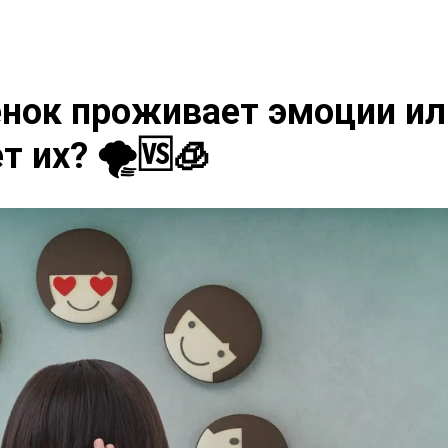
нок проживает эмоции ил
т их? 🌪️🆚🧊