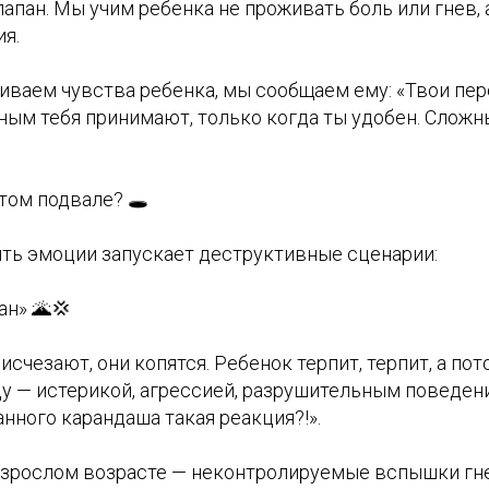
пан. Мы учим ребенка не проживать боль или гнев, а
я.
иваем чувства ребенка, мы сообщаем ему: «Твои пе
ным тебя принимают, только когда ты удобен. Сложн
том подвале? 🕳️
ть эмоции запускает деструктивные сценарии:
ан» 🌋💢
исчезают, они копятся. Ребенок терпит, терпит, а по
у — истерикой, агрессией, разрушительным поведени
анного карандаша такая реакция?!».
взрослом возрасте — неконтролируемые вспышки гне