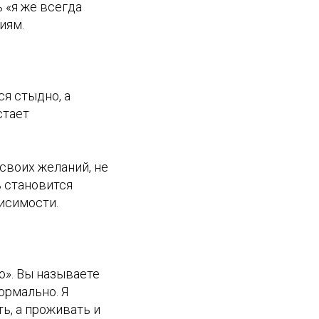
 «я же всегда
иям.
ся стыдно, а
стает
своих желаний, не
ь становится
висимости.
ю». Вы называете
ормально. Я
ь, а проживать и