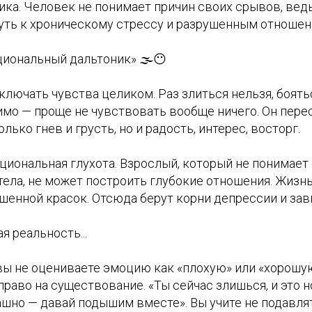
ика. Человек не понимает причин своих срывов, ведь
путь к хроническому стрессу и разрушенным отношен
циональный дальтоник» 🌫️😶
ключать чувства целиком. Раз злиться нельзя, боять
имо — проще не чувствовать вообще ничего. Он пере
лько гнев и грусть, но и радость, интерес, восторг.
иональная глухота. Взрослый, который не понимает 
ела, не может построить глубокие отношения. Жизн
ишенной красок. Отсюда берут корни депрессии и за
я реальность...
 вы не оцениваете эмоцию как «плохую» или «хорошу
 право на существование. «Ты сейчас злишься, и это н
ашно — давай подышим вместе». Вы учите не подавлят