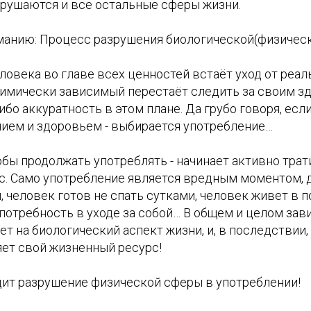
азрушаются и все остальные сферы жизни.
манию: Процесс разрушения биологической(физическ
человека во главе всех ценностей встаёт уход от реа
химически зависимый перестаёт следить за своим з
ибо аккуратность в этом плане. Да грубо говоря, есл
ием и здоровьем - выбирается употребление…
тобы продолжать употреблять - начинает активно трат
с. Само употребление является вредным моментом, д
 человек готов не спать сутками, человек живет в 
 потребность в уходе за собой… В общем и целом за
т на биологический аспект жизни, и, в последствии,
яет свой жизненный ресурс!
одит разрушение физической сферы в употреблении!