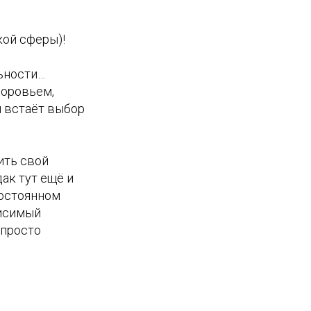
ой сферы)!
льности…
доровьем,
и встаёт выбор
ить свой
ак тут ещё и
постоянном
висимый
 просто