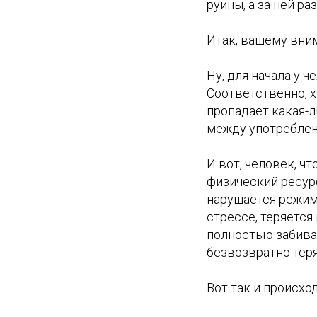
руины, а за ней р
Итак, вашему вни
Ну, для начала у 
Соответственно, 
пропадает какая-л
между употреблен
И вот, человек, ч
физический ресур
нарушается режим,
стрессе, теряется
полностью забивае
безвозвратно тер
Вот так и происх