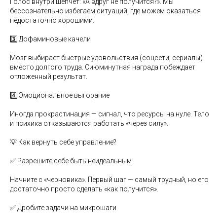
Голос внутри шепчет: «А вдруг не получится?». Мы
бессознательно избегаем ситуаций, где можем оказаться
недостаточно хорошими.
3️⃣ Дофаминовые качели
Мозг выбирает быстрые удовольствия (соцсети, сериалы)
вместо долгого труда. Сиюминутная награда побеждает
отложенный результат.
4️⃣ Эмоциональное выгорание
Иногда прокрастинация — сигнал, что ресурсы на нуле. Тело
и психика отказываются работать «через силу».
💡 Как вернуть себе управление?
✅ Разрешите себе быть неидеальным
Начните с «черновика». Первый шаг — самый трудный, но его
достаточно просто сделать «как получится».
✅ Дробите задачи на микрошаги