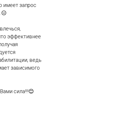
о имеет запрос
.😑
влечься,
 что эффективнее
получая
дуется
абилитации, ведь
имает зависимого
ами сила!!!😊