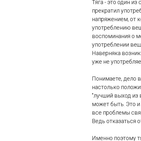
Тяга - это один и
прекратил употре
напряжением, от к
употреблению вещ
воспоминания о ме
употреблении веще
Наверняка возника
уже не употребляе
Понимаете, дело в
настолько положит
"лучший выход из 
может быть. Это и
все проблемы связ
Ведь отказаться о
Именно поэтому тя