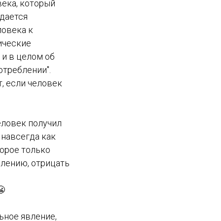
века, который
ждается
ловека к
ические
 и в целом об
отреблении".
, если человек
еловек получил
 навсегда как
торое только
блению, отрицать
😬
ьное явление,