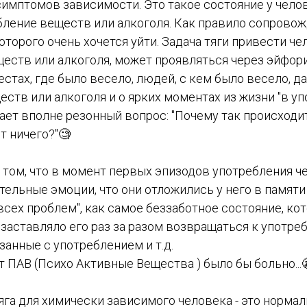
з симптомов зависимости. Это такое состояние у чело
бление веществ или алкоголя. Как правило сопрово
оторого очень хочется уйти. Задача тяги привести че
еств или алкоголя, может проявляться через эйфор
стах, где было весело, людей, с кем было весело, да
ств или алкоголя и о ярких моментах из жизни "в уп
ет вполне резонный вопрос: "Почему так происходит
т ничего?"🧐
 том, что в момент первых эпизодов употребления ч
ельные эмоции, что они отложились у него в памяти
всех проблем", как самое беззаботное состояние, ко
 заставляло его раз за разом возвращаться к употре
анные с употреблением и т.д.
т ПАВ (Психо Активные Вещества ) было бы больно...
га для химически зависимого человека - это нормал