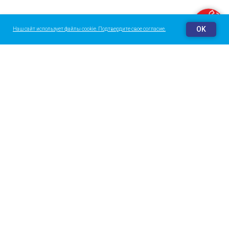
Заказать звонок
OK
Наш сайт использует файлы cookie. Подтвердите свое согласие.
О центре
Галерея
Команда
Контакты