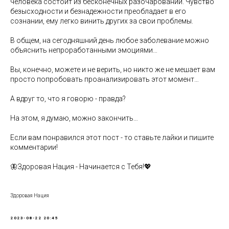
человека состоит из бесконечных разочарований. Чувство
безысходности и безнадежности преобладает в его
сознании, ему легко винить других за свои проблемы.
В общем, на сегодняшний день любое заболевание можно
объяснить непроработанными эмоциями…
Вы, конечно, можете и не верить, но никто же не мешает вам
просто попробовать проанализировать этот момент…
А вдруг то, что я говорю - правда?
На этом, я думаю, можно закончить…
Если вам понравился этот пост - то ставьте лайки и пишите
комментарии!
🦋Здоровая Нация - Начинается с Тебя!💖
Здоровая Нация
2023-08-22 20:45