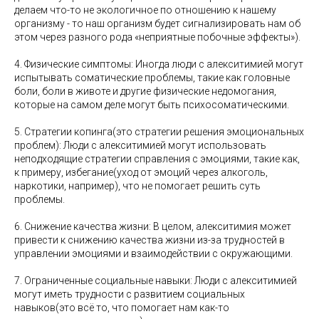
делаем что-то не экологичное по отношению к нашему
организму - то наш организм будет сигнализировать нам об
этом через разного рода «неприятные побочные эффекты»).
4. Физические симптомы: Иногда люди с алекситимией могут
испытывать соматические проблемы, такие как головные
боли, боли в животе и другие физические недомогания,
которые на самом деле могут быть психосоматическими.
5. Стратегии копинга(это стратегии решения эмоциональных
проблем): Люди с алекситимией могут использовать
неподходящие стратегии справления с эмоциями, такие как,
к примеру, избегание(уход от эмоций через алкоголь,
наркотики, например), что не помогает решить суть
проблемы.
6. Снижение качества жизни: В целом, алекситимия может
привести к снижению качества жизни из-за трудностей в
управлении эмоциями и взаимодействии с окружающими.
7. Ограниченные социальные навыки: Люди с алекситимией
могут иметь трудности с развитием социальных
навыков(это всё то, что помогает нам как-то