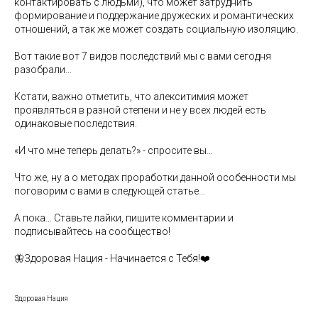
контактировать с людьми), что может затруднить
формирование и поддержание дружеских и романтических
отношений, а так же может создать социальную изоляцию.
Вот такие вот 7 видов последствий мы с вами сегодня
разобрали…
Кстати, важно отметить, что алекситимия может
проявляться в разной степени и не у всех людей есть
одинаковые последствия.
«И что мне теперь делать?» - спросите вы…
Что же, ну а о методах проработки данной особенности мы
поговорим с вами в следующей статье…
А пока… Ставьте лайки, пишите комментарии и
подписывайтесь на сообщество!
🦋Здоровая Нация - Начинается с Тебя!❤️
Здоровая Нация