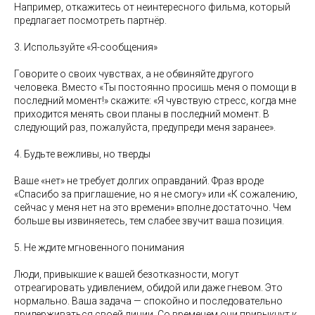
Например, откажитесь от неинтересного фильма, который
предлагает посмотреть партнёр.
3. Используйте «Я-сообщения»
Говорите о своих чувствах, а не обвиняйте другого
человека. Вместо «Ты постоянно просишь меня о помощи в
последний момент!» скажите: «Я чувствую стресс, когда мне
приходится менять свои планы в последний момент. В
следующий раз, пожалуйста, предупреди меня заранее».
4. Будьте вежливы, но тверды
Ваше «нет» не требует долгих оправданий. Фраз вроде
«Спасибо за приглашение, но я не смогу» или «К сожалению,
сейчас у меня нет на это времени» вполне достаточно. Чем
больше вы извиняетесь, тем слабее звучит ваша позиция.
5. Не ждите мгновенного понимания
Люди, привыкшие к вашей безотказности, могут
отреагировать удивлением, обидой или даже гневом. Это
нормально. Ваша задача — спокойно и последовательно
придерживаться своей линии. Со временем они привыкнут к