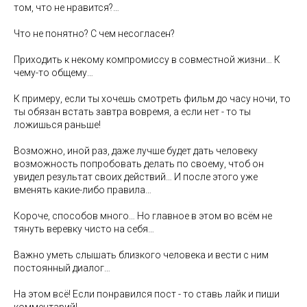
том, что не нравится?…
Что не понятно? С чем несогласен?
Приходить к некому компромиссу в совместной жизни… К
чему-то общему…
К примеру, если ты хочешь смотреть фильм до часу ночи, то
ты обязан встать завтра вовремя, а если нет - то ты
ложишься раньше!
Возможно, иной раз, даже лучше будет дать человеку
возможность попробовать делать по своему, чтоб он
увидел результат своих действий… И после этого уже
вменять какие-либо правила…
Короче, способов много… Но главное в этом во всём не
тянуть веревку чисто на себя…
Важно уметь слышать близкого человека и вести с ним
постоянный диалог…
На этом всё! Если понравился пост - то ставь лайк и пиши
комментарий!