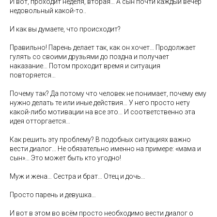
И вот, проходит неделя, вторая… А сын почти каждый вечер
недовольный какой-то..
И как вы думаете, что происходит?
Правильно! Парень делает так, как он хочет… Продолжает
гулять со своими друзьями до поздна и получает
наказание… Потом проходит время и ситуация
повторяется…
Почему так? Да потому что человек не понимает, почему ему
нужно делать те или иные действия… У него просто нету
какой-либо мотивации на все это… И соответственно эта
идея отторгается…
Как решить эту проблему? В подобных ситуациях важно
вести диалог… Не обязательно именно на примере: «мама и
сын»… Это может быть кто угодно!
Муж и жена… Сестра и брат… Отец и дочь…
Просто парень и девушка…
И вот в этом во всём просто необходимо вести диалог о