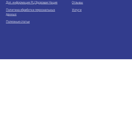
Доп. информация РЦ Здоровая Нация
Отзывы
Политика обработки персональных
Услуги
данных
Полезные статьи