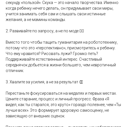
секунду «пользой». Скука — это начало творчества. Именно
когда ребенку нечего делать, он придумывает свои миры,
учится занимать себя сам и слышать свои истинные
желания, а не мамины команды.
2. Развивайте по запросу, а не по моде 🕵️‍♂️
Вместо того чтобы тащить гуманитария на робототехнику,
потому что это «перспективно», присмотритесь к ребенку.
Что ему нравится? Рисовать лужи? Громко петь?
Поддерживайте естественный интерес. Счастливый
середнячок добьется в жизни большего, чем невротичный
отличник.
3. Хвалите за усилия, а не за результат 👏
Перестаньте фокусироваться на медалях и первых местах.
Цените старание, процесс и личный прогресс. Фраза «Я
видел, как ты старался, это круто» гораздо полезнее, чем «Ты
лучше всех». Это формирует здоровую самооценку, не
зависящую от внешних оценок.