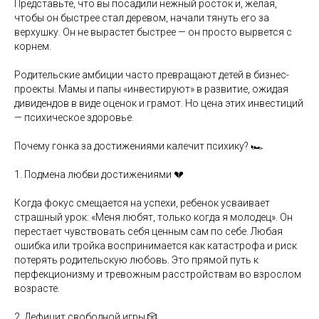
Представьте, что вы посадили нежный росток и, желая,
чтобы он быстрее стал деревом, начали тянуть его за
верхушку. Он не вырастет быстрее — он просто вырвется с
корнем.
Родительские амбиции часто превращают детей в бизнес-
проекты. Мамы и папы «инвестируют» в развитие, ожидая
дивидендов в виде оценок и грамот. Но цена этих инвестиций
— психическое здоровье.
Почему гонка за достижениями калечит психику? 🏎
1. Подмена любви достижениями 💔
Когда фокус смещается на успехи, ребенок усваивает
страшный урок: «Меня любят, только когда я молодец». Он
перестает чувствовать себя ценным сам по себе. Любая
ошибка или тройка воспринимается как катастрофа и риск
потерять родительскую любовь. Это прямой путь к
перфекционизму и тревожным расстройствам во взрослом
возрасте.
2. Дефицит свободной игры 🎲