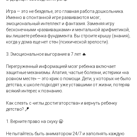
Игра — это не безделье, это главная работа дошкольника.
Именно в спонтанной игре развиваются мозг,
эмоциональный интеллект и фантазия. Заменяя игру
бесконечными «развивашками» и ментальной арифметикой,
вы лишаете ребенка фундамента. Вы строите крышу (знания),
когда у дома еще нет стен (психической зрелости).
3. Эмоциональное выгорание в 7 лет 🔥
Перегруженный информацией мозг ребенка включает
защитные механизмы. Апатия, частые болезни, истерики «на
ровном месте» — это крик о помощи. Дети, у которых не было
детства, к школе подходят уже уставшими от жизни, потеряв
всякий интерес к познанию.
Как слезть с «иглы достигаторства» и вернуть ребенку
детство? 🪁
1. Верните право на скуку 🥱
Не пытайтесь быть аниматором 24/7 и заполнять каждую