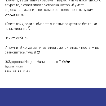
Помните, ваша главная задача — вырастить не нобелевского
лауреата, а счастливого человека, который умеет
радоваться жизни, а не только соответствовать чужим
ожиданиям.
Жмите лайк, если выбираете счастливое детство без гонки
на выживание 👇
Цените себя! ✨
И помните! Когда вы читаете или смотрите наши посты — вы
становитесь лучше! 😎
🦋Здоровая Нация - Начинается с Тебя!❤️
Здоровая Нация
2026-03-20 19:54