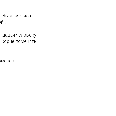
я Высшая Сила
ой…
, давая человеку
в корне поменять
команов…