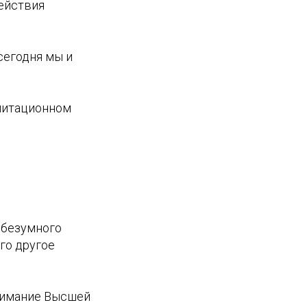
действия
сегодня мы и
литационном
о безумного
го другое
онимание Высшей