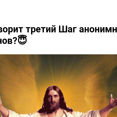
ворит третий Шаг аноним
нов?😇