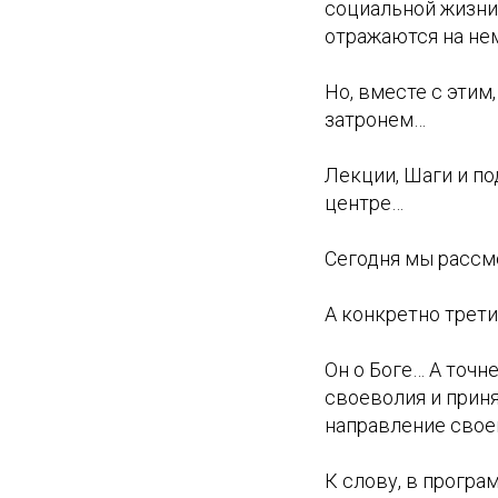
социальной жизни,
отражаются на нем
Но, вместе с этим
затронем…
Лекции, Шаги и п
центре…
Сегодня мы расс
А конкретно трет
Он о Боге… А точн
своеволия и прин
направление свое
К слову, в програ