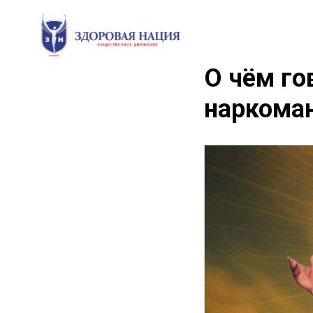
О чём го
наркома