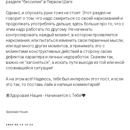
разделе "бессилие" в Первом Шаге.
Однако, и опускать руки тоже не стоит. Этот раздел не
говорит о том, что надо смириться со своей наркоманией и
продолжать употреблять дальше, здесь больше про то, что с
этим надо работать по другому. Не начинать
контролировать каждый момент, в котором проявляется
наркомания, или пытаться изменить свои первичные мысли,
или ещё много других моментов, а принимать это с
моментами конструктивных действий в сторону своих
дефектов характера и личных недоработок. Скажем так,
важно не "загоняться", а искать пути выхода из той или иной
сложившейся ситуации!
А на этом всё! Надеюсь, тебе был интересен этот пост, и если
это так, то поставь лайк и напиши комментарий!
🦋Здоровая Нация - Начинается с Тебя!💖
Здоровая Нация
2023-02-13 13:22