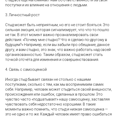
стыд всё ещё напоминает нам об ответственности за свои
поступки и их влияние на отношения с людьми.
3. Личностный рост
Стыд может быть неприятным, но его не стоит бояться. Это
сильная эмоция, которая сигнализирует, что что-то пошло
не так. В этот момент важно проанализировать свои
действия: «Почему мне стыдно? Что я сделаю по-другому в
будущем?» Например, если вы забыли про обещание, данное
другу, и вам стыдно, это знак, что важно работать над своей
организованностью. Таким образом, стыд может стать
точкой отсчёта для изменения и совершенствования.
4. Связь с самооценкой
Иногда стыд бывает связан не столько с нашими
поступками, сколько с тем, как мы воспринимаем самих
себя. Например, человек может стыдиться своей внешности,
происхождения или ошибок, сделанных в прошлом. Это
чувство часто «подшатывает» нашу самооценку, заставляя
чувствовать себя недостаточно хорошими. В такие
моменты важно помнить, что стыд и низкая самооценка —
это не одно и то же. Каждый человек имеет право ошибаться