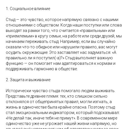
1. Социальное влияние
Стыд — это чувство, которое напрямую связано с нашими
отношениями с обществом. Когда наши поступки или слова
выходят за рамки того, что считается «правильным» или
«приемлемым» в кругу семьи, на работе или среди друзей, мы
начинаем переживать стыд. Например, если вы случайно
сказали что-то обидное или нарушили правило, вас могут
осудить окружающие. Это заставляет нас задуматься: «А
правильно ли я поступил(-а)?» Стыд выполняет важную
функцию — он помогает нам адаптироваться к нормам и
поддерживать гармонию в обществе.
2. Защита и выживание
Исторически чувство стыда помогало людям выживать.
Представьте древнее племя: тех, кто слишком сильно
отклонялся от общепринятых правил, могли изгнать, а
жизнь в одиночестве была крайне опасна. Поэтому стыд
стал эмоциональным индикатором, который подсказывал:
«Не делай так, иначе тебя не примут». В современном мире
одиночество уже не угрожает нашей жизни напрямую, но