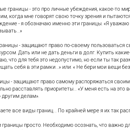
ые границы - это про личные убеждения, какое-то ми
м, когда мне говорят свою точку зрения и пытаются
ждение - я обозначаю именно эти границы. «Я уважаю
язывать…»
границы - защищают право по-своему пользоваться 
рсом. Дать или не дать деньги в долг. Купить какие
маю, что для тебя это недопустимо, но если ты так ра
щать себя в эти рамки…» или: « Не бери мои вещи бе
ницы - защищают право самому распоряжаться свои
ьно расставлять приоритеты… «У меня есть на это вс
 другим делам».
наете все виды границ… По крайней мере я их так ра
 границы просто. Необходимо осознать, что важно дл