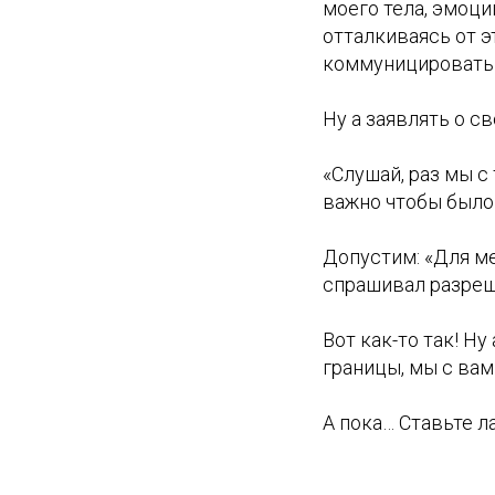
моего тела, эмоци
отталкиваясь от э
коммуницировать
Ну а заявлять о с
«Слушай, раз мы с
важно чтобы было т
Допустим: «Для ме
спрашивал разреш
Вот как-то так! Н
границы, мы с ва
А пока… Ставьте 