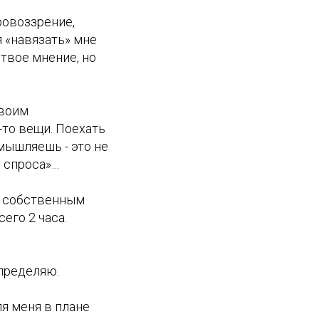
ровоззрение,
 «навязать» мне
 твое мнение, но
своим
-то вещи. Поехать
змышляешь - это не
з спроса»…
м собственным
его 2 часа.
спределяю.
я меня в плане