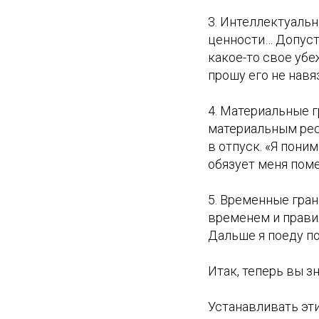
3. Интеллектуальн
ценности… Допусти
какое-то свое убе
прошу его не нав
4. Материальные 
материальным ресу
в отпуск. «Я пони
обязует меня поме
5. Временные гра
временем и правил
Дальше я поеду по
Итак, теперь вы з
Устанавливать эти