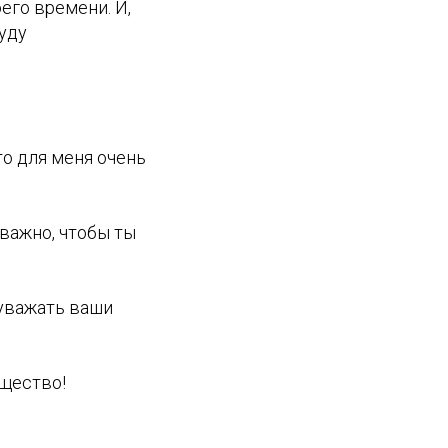
его времени. И,
буду
то для меня очень
 важно, чтобы ты
 уважать ваши
бщество!